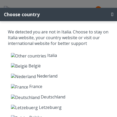
0
Choose country
50 ton
We detected you are not in Italia. Choose to stay on
Italia website, your country website or visit our
international website for better support
Italia
België
Nederland
Plastic Piastre carrabili mobili 1200x2400x15
France
Deutschland
Prezzo
Letzebuerg
21+
11-20
1-10