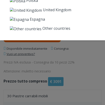
Polska
€
71
€
77
€
81
United Kingdom
€ 86.62 incl. VAT
€ 93.94 incl. VAT
€ 98.82 incl. VAT
Espagna
Other countries
Nel carrello del prodotto
Disponibile immediatamente
Consegna:
Vuoi un preventivo?
Prezzi IVA esclusa - Consegna da 10 pezzi 22%
Attenzione: muletto necessario
Prezzo tutto compreso
€ 3091
30 Piastre carrabili mobili