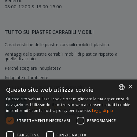
Venerdì:
08:00-12:00 & 13:00-15:00
TUTTO SUI PIASTRE CARRABILI MOBILI
Caratteristiche delle piastre carrabili mobili di plastica:
Vantaggi delle piastre carrabili mobili di plastica rispetto a
quelle di acciaio
Perché scegliere Induplates?
Induplate e l'ambiente
×
Chi usa le nostre piastre carrabili mobili?
Questo sito web utilizza cookie
Questo sito web utilizza i cookie per migliorare la tua esperienza di
DUTCH
★★★★★
★★★★★
navigazione. Utilizzando il nostro sito web acconsenti a tutti i cookie
10
in conformità con la nostra policy per i cookie.
Leggi di più
15 reviews
FRENCH
STRETTAMENTE NECESSARI
PERFORMANCE
GERMAN
POLISH
TARGETING
FUNZIONALITÀ